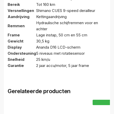
Bereik
Tot 160 km
Versnellingen
Shimano CUES 9-speed derailleur
Aandrijving
Kettingaandrijving
Hydraulische schijfremmen voor en
Remmen
achter
Frame
Lage instap, 50 cm en 55 cm
Gewicht
30,5 kg
Display
Ananda D16 LCD-scherm
Ondersteuning
5 niveaus met rotatiesensor
Snelheid
25 km/u
Garantie
2 jaar accu/motor, 5 jaar frame
Gerelateerde producten
-1