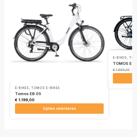
E-BIKES
,
TOM
TOMOS EB 
€
1
€
1.899,00
E-BIKES
,
TOMOS E-BIKES
Tomos EB 05
€
1.199,00
Opties selecteren