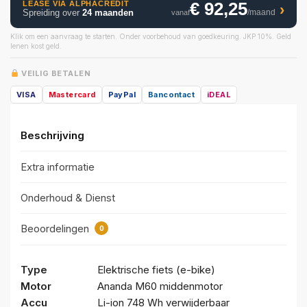
€ 92,25
LEASE VIA ALPHACREDIT
›
Spreiding over
24 maanden
/maand
vanaf
Klik om een aanvraag te starten. Onder voorbehoud van goedkeuring. JKP 10%. Geld
lenen kost geld.
VEILIG BETALEN
VISA
Mastercard
PayPal
Bancontact
iDEAL
Beschrijving
Extra informatie
Onderhoud & Dienst
Beoordelingen
0
Type
Elektrische fiets (e-bike)
Motor
Ananda M60 middenmotor
Accu
Li-ion 748 Wh verwijderbaar