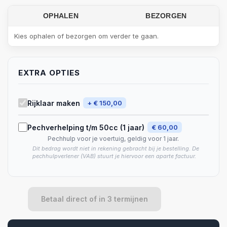
OPHALEN
BEZORGEN
Kies ophalen of bezorgen om verder te gaan.
EXTRA OPTIES
Rijklaar maken
+ € 150,00
Pechverhelping t/m 50cc (1 jaar)
€ 60,00
Pechhulp voor je voertuig, geldig voor 1 jaar.
Dit bedrag wordt niet in rekening gebracht bij je bestelling. De
pechhulpverlener (VAB) stuurt je hiervoor een aparte factuur.
Betaal direct of in 3 termijnen