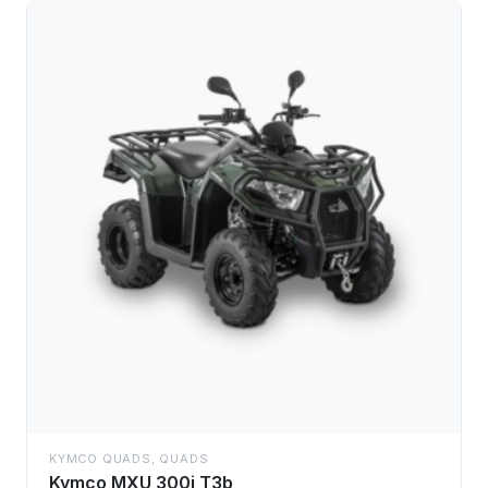
KYMCO QUADS
,
QUADS
Kymco MXU 300i T3b