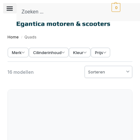
0
Home
Quads
/
Merk
Cilinderinhoud
Kleur
Prijs
16 modellen