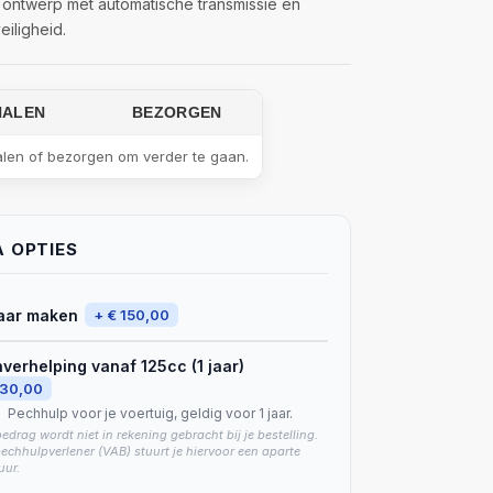
ontwerp met automatische transmissie en
eiligheid.
HALEN
BEZORGEN
alen of bezorgen om verder te gaan.
 OPTIES
laar maken
+ € 150,00
verhelping vanaf 125cc (1 jaar)
130,00
Pechhulp voor je voertuig, geldig voor 1 jaar.
bedrag wordt niet in rekening gebracht bij je bestelling.
echhulpverlener (VAB) stuurt je hiervoor een aparte
uur.