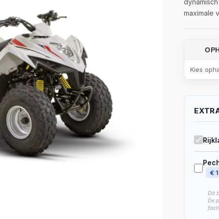
dynamisch 
maximale v
OP
Kies oph
EXTRA
Rijk
Pech
€ 
Dit 
De p
fact