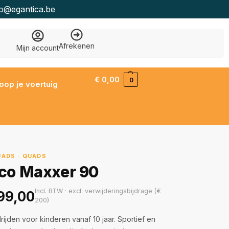
fo@egantica.be
Afrekenen
Mijn account
€
0,00
0
oop je voertuig
ADS · QUADS
o Maxxer 90
Incl. BTW · excl. verwijderingsbijdrage (€
99,00
200)
rijden voor kinderen vanaf 10 jaar. Sportief en