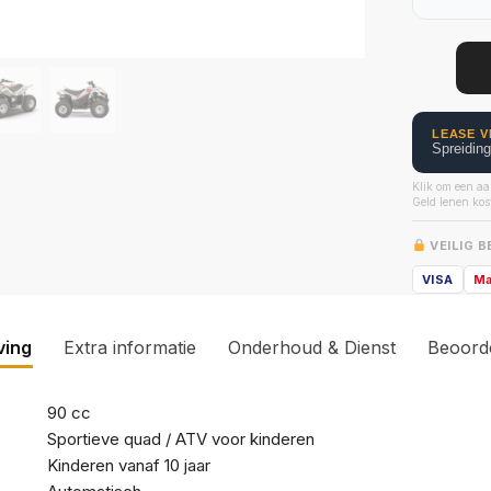
LEASE V
Spreidin
Klik om een aa
Geld lenen kost
VEILIG 
VISA
Ma
ving
Extra informatie
Onderhoud & Dienst
Beoord
90 cc
Sportieve quad / ATV voor kinderen
Kinderen vanaf 10 jaar