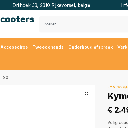
Drijhoek 33, 2310 Rijkevorsel, belgie
In
Accessoires
Tweedehands
Onderhoud afspraak
Verk
r 90
KYMCO QU
Kymc
€
2.4
Veilig quad