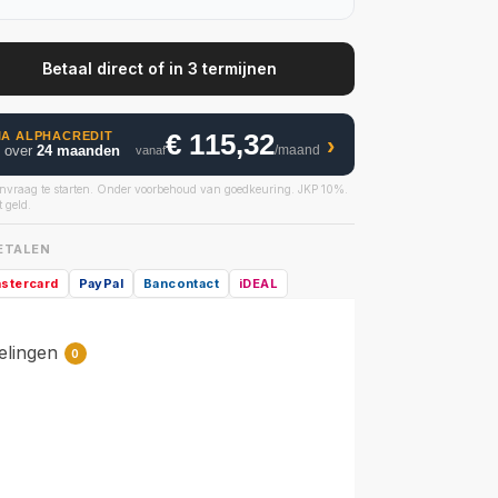
Betaal direct of in 3 termijnen
€ 115,32
IA ALPHACREDIT
›
g over
24 maanden
/maand
vanaf
nvraag te starten. Onder voorbehoud van goedkeuring. JKP 10%.
 geld.
BETALEN
stercard
PayPal
Bancontact
iDEAL
elingen
0