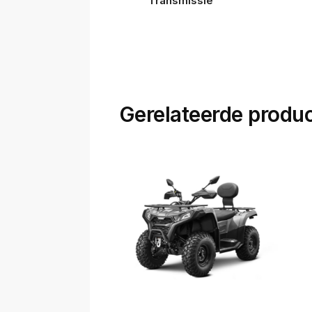
Transmissie
Gerelateerde produ