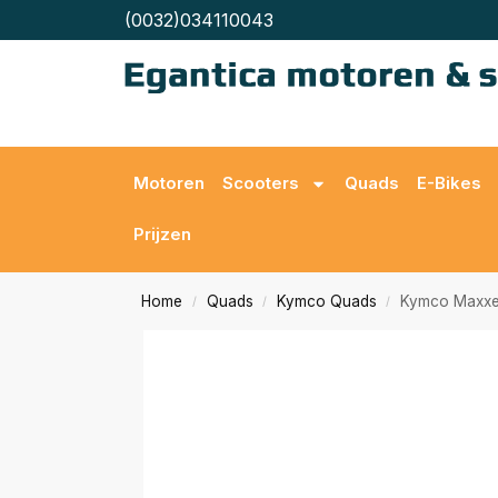
(0032)034110043
Motoren
Scooters
Quads
E-Bikes
Prijzen
Home
Quads
Kymco Quads
Kymco Maxxe
/
/
/