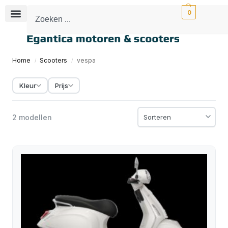
0
Home
Scooters
vespa
/
/
Kleur
Prijs
2 modellen