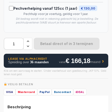
Pechverhelping vanaf 125cc (1 jaar)
€ 130,00
Pechhulp voor je voertuig, geldig voor 1 jaar.
Dit bedrag wordt niet in rekening gebracht bij je bestelling. De
pechhulpverlener (VAB) stuurt je hiervoor een aparte factuur.
Betaal direct of in 3 termijnen
€ 166,18
LEASE VIA ALPHACREDIT
›
Spreiding over
36 maanden
/maand
vanaf
Klik om een aanvraag te starten. Onder voorbehoud van goedkeuring. JKP 10%. Geld
lenen kost geld.
VEILIG BETALEN
VISA
Mastercard
PayPal
Bancontact
iDEAL
Beschrijving