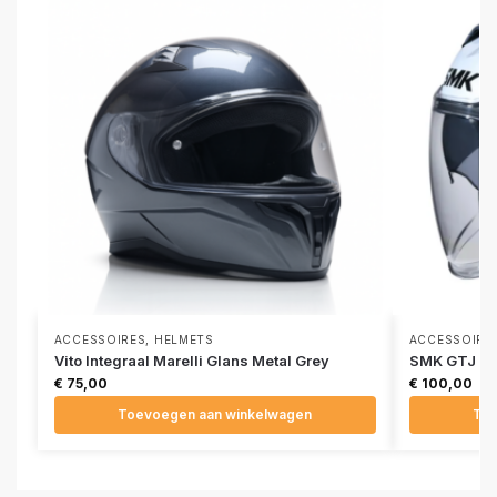
ACCESSOIRES
,
HELMETS
ACCESSOIRE
Vito Integraal Marelli Glans Metal Grey
SMK GTJ To
€
75,00
€
100,00
Toevoegen aan winkelwagen
Toe