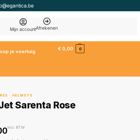
fo@egantica.be
Afrekenen
Mijn account
€
0,00
0
oop je voertuig
RES · HELMETS
 Jet Sarenta Rose
Incl. BTW
00