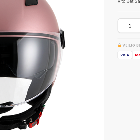
Vito Jet Sa
VEILIG 
VISA
Ma