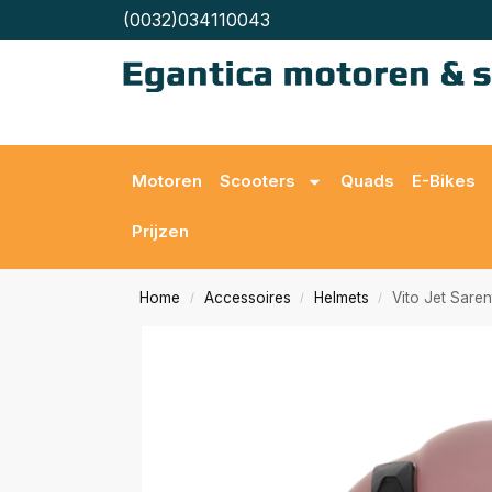
(0032)034110043
Motoren
Scooters
Quads
E-Bikes
Prijzen
Home
Accessoires
Helmets
Vito Jet Sare
/
/
/