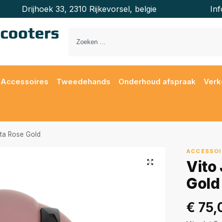
Drijhoek 33, 2310 Rijkevorsel, belgie
In
Accessoires
Tweedehands
Onderhoud afspraak
Verk
nta Rose Gold
ACCESSOI
Vito
Gold
€
75,