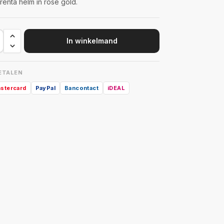
renta helm in rose gold.
In winkelmand
BETALEN
stercard
PayPal
Bancontact
iDEAL