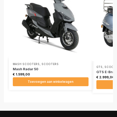
MASH SCOOTERS
,
SCOOTERS
GTS
,
SCOOT
Mash Radar 50
GTS E-Brav
€
1.599,00
€
2.999,00
Toevoegen aan winkelwagen