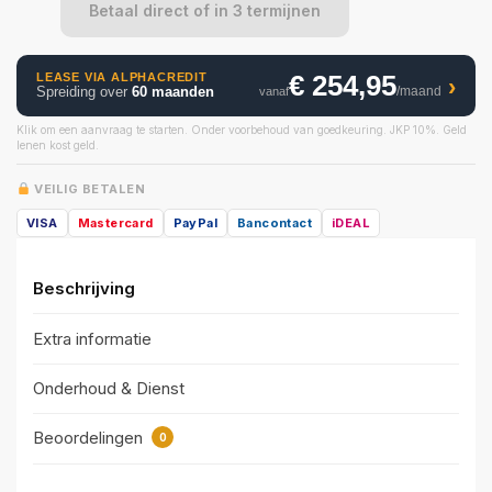
Betaal direct of in 3 termijnen
€ 254,95
LEASE VIA ALPHACREDIT
›
Spreiding over
60 maanden
/maand
vanaf
Klik om een aanvraag te starten. Onder voorbehoud van goedkeuring. JKP 10%. Geld
lenen kost geld.
VEILIG BETALEN
VISA
Mastercard
PayPal
Bancontact
iDEAL
Beschrijving
Extra informatie
Onderhoud & Dienst
Beoordelingen
0