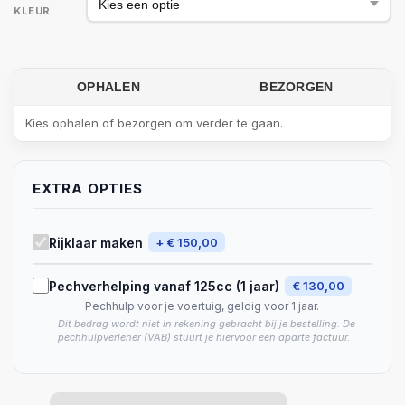
KLEUR
OPHALEN
BEZORGEN
Kies ophalen of bezorgen om verder te gaan.
EXTRA OPTIES
Rijklaar maken
+ € 150,00
Pechverhelping vanaf 125cc (1 jaar)
€ 130,00
Pechhulp voor je voertuig, geldig voor 1 jaar.
Dit bedrag wordt niet in rekening gebracht bij je bestelling. De
pechhulpverlener (VAB) stuurt je hiervoor een aparte factuur.