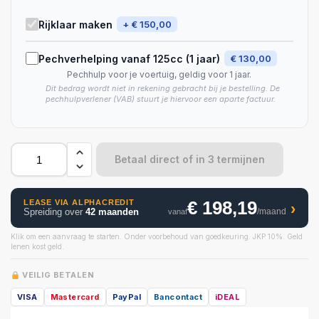
Rijklaar maken
+ € 150,00
Pechverhelping vanaf 125cc (1 jaar)
€ 130,00
Pechhulp voor je voertuig, geldig voor 1 jaar.
Dit bedrag wordt niet in rekening gebracht bij je bestelling. De
pechhulpverlener (VAB) stuurt je hiervoor een aparte factuur.
Betaal direct of in 3 termijnen
€ 198,19
LEASE VIA ALPHACREDIT
›
Spreiding over
42 maanden
/maand
vanaf
Klik om een aanvraag te starten. Onder voorbehoud van goedkeuring. JKP 10%. Geld
lenen kost geld.
VEILIG BETALEN
VISA
Mastercard
PayPal
Bancontact
iDEAL