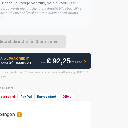
Pechhulp voor je voertuig, geldig voor 1 jaar.
bedrag wordt niet in rekening gebracht bij je bestelling.
echhulpverlener (VAB) stuurt je hiervoor een aparte
uur.
Betaal direct of in 3 termijnen
€ 92,25
IA ALPHACREDIT
›
g over
24 maanden
/maand
vanaf
nvraag te starten. Onder voorbehoud van goedkeuring. JKP 10%.
 geld.
BETALEN
stercard
PayPal
Bancontact
iDEAL
elingen
0