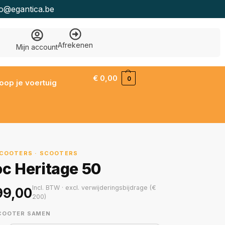
fo@egantica.be
Afrekenen
Mijn account
€
0,00
0
oop je voertuig
COOTERS · SCOOTERS
oc Heritage 50
Incl. BTW · excl. verwijderingsbijdrage (€
99,00
200)
SCOOTER SAMEN