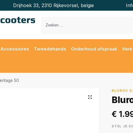
Drijhoek 33, 2310 Rijkevorsel, belgie
In
Accessoires
Tweedehands
Onderhoud afspraak
Verk
eritage 50
BLUROC S
Blur
€
1.9
STEL JE 