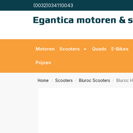
(0032)034110043
Motoren
Scooters
Quads
E-Bikes
Prijzen
Home
Scooters
Bluroc Scooters
Bluroc H
/
/
/