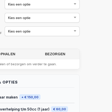
F
OPHALEN
BEZORGEN
alen of bezorgen om verder te gaan.
 OPTIES
laar maken
+ € 150,00
verhelping t/m 50cc (1 jaar)
€ 60,00