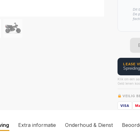
Dit 
De p
fact
LEASE V
Spreidin
Klik om een aa
Geld lenen kost
VEILIG 
VISA
Ma
ving
Extra informatie
Onderhoud & Dienst
Beoord