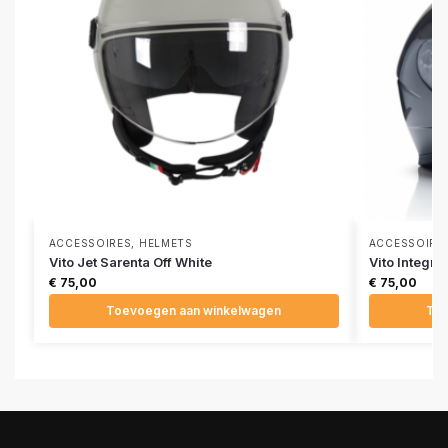
ACCESSOIRES
,
HELMETS
ACCESSOIRE
Vito Jet Sarenta Off White
Vito Integra
€
75,00
€
75,00
Toevoegen aan winkelwagen
Toe